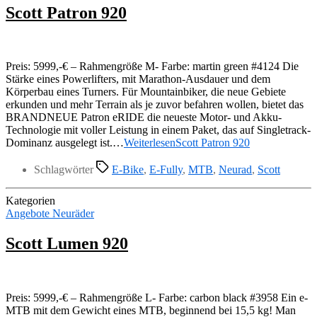
Scott Patron 920
Preis: 5999,-€ – Rahmengröße M- Farbe: martin green #4124 Die
Stärke eines Powerlifters, mit Marathon-Ausdauer und dem
Körperbau eines Turners. Für Mountainbiker, die neue Gebiete
erkunden und mehr Terrain als je zuvor befahren wollen, bietet das
BRANDNEUE Patron eRIDE die neueste Motor- und Akku-
Technologie mit voller Leistung in einem Paket, das auf Singletrack-
Dominanz ausgelegt ist.…
Weiterlesen
Scott Patron 920
Schlagwörter
E-Bike
,
E-Fully
,
MTB
,
Neurad
,
Scott
Kategorien
Angebote Neuräder
Scott Lumen 920
Preis: 5999,-€ – Rahmengröße L- Farbe: carbon black #3958 Ein e-
MTB mit dem Gewicht eines MTB, beginnend bei 15,5 kg! Man