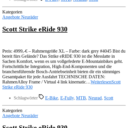
Kategorien
Angebote Neuräder
Scott Strike eRide 930
Preis: 4999,-€ – Rahmengröße XL – Farbe: dark grey #4045 Bist du
bereit fürs Gelände? Das Strike eRIDE 930 ist die Messlatte in
Sachen Komfort, wenn es um vollgefederte E-Mountainbikes geht.
Fortschrittliche Integration, High-End-Komponenten und die
branchenführende Bosch-Antriebseinheit bieten dir ein stimmiges
Gesamtpaket für jede Ausfahrt TECHNISCHE DATEN:
RahmenAlloy Frame / Virtual 4 link kinematic…
Weiterlesen
Scott
Strike eRide 930
Schlagwörter
E-Bike
,
E-Fully
,
MTB
,
Neurad
,
Scott
Kategorien
Angebote Neuräder
Scott Strike eRide 930