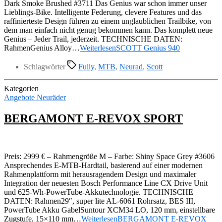
Dark Smoke Brushed #3711 Das Genius war schon immer unser
Lieblings-Bike. Intelligente Federung, clevere Features und das
raffinierteste Design führen zu einem unglaublichen Trailbike, von
dem man einfach nicht genug bekommen kann. Das komplett neue
Genius – Jeder Trail, jederzeit. TECHNISCHE DATEN:
RahmenGenius Alloy…
Weiterlesen
SCOTT Genius 940
Schlagwörter
Fully
,
MTB
,
Neurad
,
Scott
Kategorien
Angebote Neuräder
BERGAMONT E-REVOX SPORT
Preis: 2999 € – Rahmengröße M – Farbe: Shiny Space Grey #3606
Ansprechendes E-MTB-Hardtail, basierend auf einer modernen
Rahmenplattform mit herausragendem Design und maximaler
Integration der neuesten Bosch Performance Line CX Drive Unit
und 625-Wh-PowerTube-Akkutechnologie. TECHNISCHE
DATEN: Rahmen29″, super lite AL-6061 Rohrsatz, BES III,
PowerTube Akku GabelSuntour XCM34 LO, 120 mm, einstellbare
Zugstufe, 15×110 mm…
Weiterlesen
BERGAMONT E-REVOX