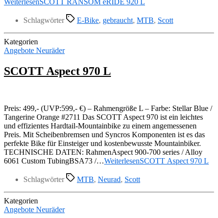
Weiterlesen
SCOTT RANSOM eRIDE 920 L
Schlagwörter
E-Bike
,
gebraucht
,
MTB
,
Scott
Kategorien
Angebote Neuräder
SCOTT Aspect 970 L
Preis: 499,- (UVP:599,- €) – Rahmengröße L – Farbe: Stellar Blue /
Tangerine Orange #2711 Das SCOTT Aspect 970 ist ein leichtes
und effizientes Hardtail-Mountainbike zu einem angemessenen
Preis. Mit Scheibenbremsen und Syncros Komponenten ist es das
perfekte Bike für Einsteiger und kostenbewusste Mountainbiker.
TECHNISCHE DATEN: RahmenAspect 900-700 series / Alloy
6061 Custom TubingBSA73 /…
Weiterlesen
SCOTT Aspect 970 L
Schlagwörter
MTB
,
Neurad
,
Scott
Kategorien
Angebote Neuräder