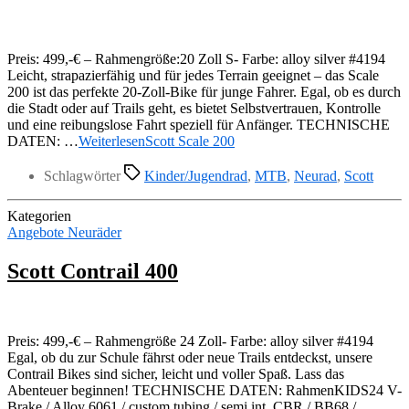
Preis: 499,-€ – Rahmengröße:20 Zoll S- Farbe: alloy silver #4194
Leicht, strapazierfähig und für jedes Terrain geeignet – das Scale
200 ist das perfekte 20-Zoll-Bike für junge Fahrer. Egal, ob es durch
die Stadt oder auf Trails geht, es bietet Selbstvertrauen, Kontrolle
und eine reibungslose Fahrt speziell für Anfänger. TECHNISCHE
DATEN: …
Weiterlesen
Scott Scale 200
Schlagwörter
Kinder/Jugendrad
,
MTB
,
Neurad
,
Scott
Kategorien
Angebote Neuräder
Scott Contrail 400
Preis: 499,-€ – Rahmengröße 24 Zoll- Farbe: alloy silver #4194
Egal, ob du zur Schule fährst oder neue Trails entdeckst, unsere
Contrail Bikes sind sicher, leicht und voller Spaß. Lass das
Abenteuer beginnen! TECHNISCHE DATEN: RahmenKIDS24 V-
Brake / Alloy 6061 / custom tubing / semi int. CBR / BB68 /