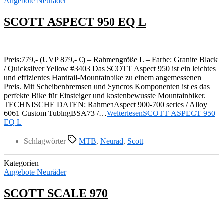
Angebote Neuräder
SCOTT ASPECT 950 EQ L
Preis:779,- (UVP 879,- €) – Rahmengröße L – Farbe: Granite Black
/ Quicksilver Yellow #3403 Das SCOTT Aspect 950 ist ein leichtes
und effizientes Hardtail-Mountainbike zu einem angemessenen
Preis. Mit Scheibenbremsen und Syncros Komponenten ist es das
perfekte Bike für Einsteiger und kostenbewusste Mountainbiker.
TECHNISCHE DATEN: RahmenAspect 900-700 series / Alloy
6061 Custom TubingBSA73 /…
Weiterlesen
SCOTT ASPECT 950
EQ L
Schlagwörter
MTB
,
Neurad
,
Scott
Kategorien
Angebote Neuräder
SCOTT SCALE 970