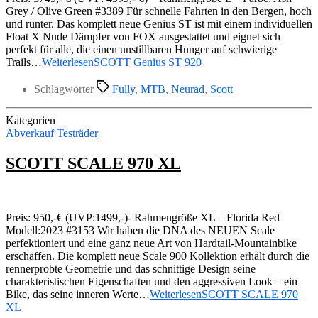
Grey / Olive Green #3389 Für schnelle Fahrten in den Bergen, hoch
und runter. Das komplett neue Genius ST ist mit einem individuellen
Float X Nude Dämpfer von FOX ausgestattet und eignet sich
perfekt für alle, die einen unstillbaren Hunger auf schwierige
Trails…
Weiterlesen
SCOTT Genius ST 920
Schlagwörter
Fully
,
MTB
,
Neurad
,
Scott
Kategorien
Abverkauf Testräder
SCOTT SCALE 970 XL
Preis: 950,-€ (UVP:1499,-)- Rahmengröße XL – Florida Red
Modell:2023 #3153 Wir haben die DNA des NEUEN Scale
perfektioniert und eine ganz neue Art von Hardtail-Mountainbike
erschaffen. Die komplett neue Scale 900 Kollektion erhält durch die
rennerprobte Geometrie und das schnittige Design seine
charakteristischen Eigenschaften und den aggressiven Look – ein
Bike, das seine inneren Werte…
Weiterlesen
SCOTT SCALE 970
XL