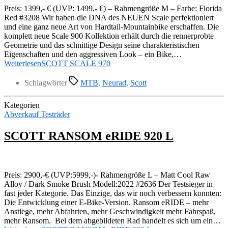
Preis: 1399,- € (UVP: 1499,- €) – Rahmengröße M – Farbe: Florida
Red #3208 Wir haben die DNA des NEUEN Scale perfektioniert
und eine ganz neue Art von Hardtail-Mountainbike erschaffen. Die
komplett neue Scale 900 Kollektion erhält durch die rennerprobte
Geometrie und das schnittige Design seine charakteristischen
Eigenschaften und den aggressiven Look – ein Bike,…
Weiterlesen
SCOTT SCALE 970
Schlagwörter
MTB
,
Neurad
,
Scott
Kategorien
Abverkauf Testräder
SCOTT RANSOM eRIDE 920 L
Preis: 2900,-€ (UVP:5999,-)- Rahmengröße L – Matt Cool Raw
Alloy / Dark Smoke Brush Modell:2022 #2636 Der Testsieger in
fast jeder Kategorie. Das Einzige, das wir noch verbessern konnten:
Die Entwicklung einer E-Bike-Version. Ransom eRIDE – mehr
Anstiege, mehr Abfahrten, mehr Geschwindigkeit mehr Fahrspaß,
mehr Ransom. Bei dem abgebildeten Rad handelt es sich um ein…