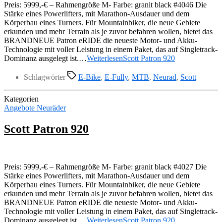
Preis: 5999,-€ – Rahmengröße M- Farbe: granit black #4046 Die
Stärke eines Powerlifters, mit Marathon-Ausdauer und dem
Körperbau eines Turners. Für Mountainbiker, die neue Gebiete
erkunden und mehr Terrain als je zuvor befahren wollen, bietet das
BRANDNEUE Patron eRIDE die neueste Motor- und Akku-
Technologie mit voller Leistung in einem Paket, das auf Singletrack-
Dominanz ausgelegt ist.…
Weiterlesen
Scott Patron 920
Schlagwörter
E-Bike
,
E-Fully
,
MTB
,
Neurad
,
Scott
Kategorien
Angebote Neuräder
Scott Patron 920
Preis: 5999,-€ – Rahmengröße M- Farbe: granit black #4027 Die
Stärke eines Powerlifters, mit Marathon-Ausdauer und dem
Körperbau eines Turners. Für Mountainbiker, die neue Gebiete
erkunden und mehr Terrain als je zuvor befahren wollen, bietet das
BRANDNEUE Patron eRIDE die neueste Motor- und Akku-
Technologie mit voller Leistung in einem Paket, das auf Singletrack-
Dominanz ausgelegt ist.…
Weiterlesen
Scott Patron 920