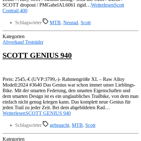
SCOTT dropout / PMGabelAL6061 rigid…
Weiterlesen
Scott
Contrail 400
Schlagwörter
MTB
,
Neurad
,
Scott
Kategorien
Abverkauf Testräder
SCOTT GENIUS 940
Preis: 2545,-€ (UVP:3799,-)- Rahmengröße XL – Raw Alloy
Modell:2024 #3640 Das Genius war schon immer unser Lieblings-
Bike. Mit der smarten Federung, den smarten Eigenschaften und
dem smarten Design ist es ein unglaubliches Trailbike, von dem man
einfach nicht genug kriegen kann. Das komplett neue Genius für
jeden Trail zu jeder Zeit. Bei dem abgebildeten Rad…
Weiterlesen
SCOTT GENIUS 940
Schlagwörter
gebraucht
,
MTB
,
Scott
Kategorien