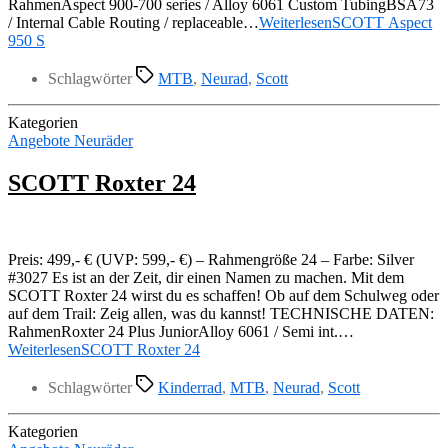
RahmenAspect 900-700 series / Alloy 6061 Custom TubingBSA73
/ Internal Cable Routing / replaceable…
Weiterlesen
SCOTT Aspect
950 S
Schlagwörter
MTB
,
Neurad
,
Scott
Kategorien
Angebote Neuräder
SCOTT Roxter 24
Preis: 499,- € (UVP: 599,- €) – Rahmengröße 24 – Farbe: Silver
#3027 Es ist an der Zeit, dir einen Namen zu machen. Mit dem
SCOTT Roxter 24 wirst du es schaffen! Ob auf dem Schulweg oder
auf dem Trail: Zeig allen, was du kannst! TECHNISCHE DATEN:
RahmenRoxter 24 Plus JuniorAlloy 6061 / Semi int.…
Weiterlesen
SCOTT Roxter 24
Schlagwörter
Kinderrad
,
MTB
,
Neurad
,
Scott
Kategorien