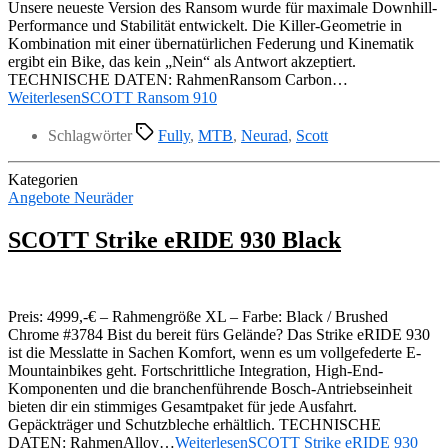
Unsere neueste Version des Ransom wurde für maximale Downhill-
Performance und Stabilität entwickelt. Die Killer-Geometrie in
Kombination mit einer übernatürlichen Federung und Kinematik
ergibt ein Bike, das kein „Nein“ als Antwort akzeptiert.
TECHNISCHE DATEN: RahmenRansom Carbon…
Weiterlesen
SCOTT Ransom 910
Schlagwörter
Fully
,
MTB
,
Neurad
,
Scott
Kategorien
Angebote Neuräder
SCOTT Strike eRIDE 930 Black
Preis: 4999,-€ – Rahmengröße XL – Farbe: Black / Brushed
Chrome #3784 Bist du bereit fürs Gelände? Das Strike eRIDE 930
ist die Messlatte in Sachen Komfort, wenn es um vollgefederte E-
Mountainbikes geht. Fortschrittliche Integration, High-End-
Komponenten und die branchenführende Bosch-Antriebseinheit
bieten dir ein stimmiges Gesamtpaket für jede Ausfahrt.
Gepäckträger und Schutzbleche erhältlich. TECHNISCHE
DATEN: RahmenAlloy…
Weiterlesen
SCOTT Strike eRIDE 930