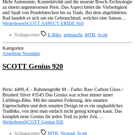
Mehr Autonomie, Konnektivität und die neueste Bosch-Technologie
zu einem angemessenen Preis. Das Aspect bietet die Vielseitigkeit
und Spaß von Pendelstrecken bis zu Trails. Bei dem abgebildeten
Rad handelt es sich um ein Gebrauchtrad, welches eine Saison…
Weiterlesen
SCOTT ASPECT ERIDE 910
Schlagwörter
E-Bike
,
gebraucht
,
MTB
,
Scott
Kategorien
Angebote Neuräder
SCOTT Genius 920
Preis: 4499,-€ – Rahmengröße M – Farbe: Raw Carbon Gloss /
Brushed Silver #3545 Das Genius war schon immer unser
Lieblings-Bike. Mit der smarten Federung, den smarten
Eigenschaften und dem smarten Design ist es ein unglaubliches
Trailbike, von dem man einfach nicht genug kriegen kann. Das
komplett neue Genius für jeden Trail zu jeder Zeit.…
Weiterlesen
SCOTT Genius 920
Schlagwörter
MTB
,
Neurad
,
Scott