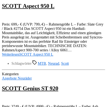
SCOTT Aspect 950 L
Preis: 699,- € (UVP: 799,-€) – Rahmengröße L – Farbe: Slate Grey
/ Black #2754 Das SCOTT Aspect 950 ist ein Hardtail-
Mountainbike, das auf Leichtigkeit, Effizienz und einen günstigen
Preis ausgelegt ist. Ausgestattet mit Scheibenbremsen und Syncros-
Komponenten ist es das perfekte Rad für Einsteiger oder
preisbewusste Mountainbiker. TECHNISCHE DATEN:
RahmenAspect 900-700 series / Alloy 6061…
Weiterlesen
SCOTT Aspect 950 L
Schlagwörter
MTB
,
Neurad
,
Scott
Kategorien
Angebote Neuräder
SCOTT Genius ST 920
Preis: 3749,- € (UVP: 4999,- €) – Rahmengröße L – Farbe: Ash