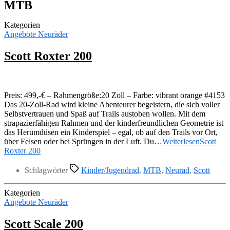
MTB
Kategorien
Angebote Neuräder
Scott Roxter 200
Preis: 499,-€ – Rahmengröße:20 Zoll – Farbe: vibrant orange #4153
Das 20-Zoll-Rad wird kleine Abenteurer begeistern, die sich voller
Selbstvertrauen und Spaß auf Trails austoben wollen. Mit dem
strapazierfähigen Rahmen und der kinderfreundlichen Geometrie ist
das Herumdüsen ein Kinderspiel – egal, ob auf den Trails vor Ort,
über Felsen oder bei Sprüngen in der Luft. Du…
Weiterlesen
Scott
Roxter 200
Schlagwörter
Kinder/Jugendrad
,
MTB
,
Neurad
,
Scott
Kategorien
Angebote Neuräder
Scott Scale 200