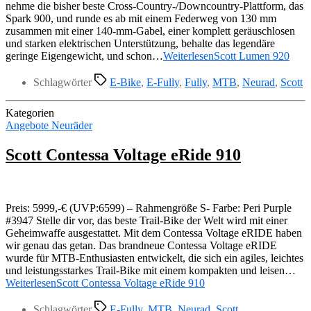
nehme die bisher beste Cross-Country-/Downcountry-Plattform, das
Spark 900, und runde es ab mit einem Federweg von 130 mm
zusammen mit einer 140-mm-Gabel, einer komplett geräuschlosen
und starken elektrischen Unterstützung, behalte das legendäre
geringe Eigengewicht, und schon…
Weiterlesen
Scott Lumen 920
Schlagwörter
E-Bike
,
E-Fully
,
Fully
,
MTB
,
Neurad
,
Scott
Kategorien
Angebote Neuräder
Scott Contessa Voltage eRide 910
Preis: 5999,-€ (UVP:6599) – Rahmengröße S- Farbe: Peri Purple
#3947 Stelle dir vor, das beste Trail-Bike der Welt wird mit einer
Geheimwaffe ausgestattet. Mit dem Contessa Voltage eRIDE haben
wir genau das getan. Das brandneue Contessa Voltage eRIDE
wurde für MTB-Enthusiasten entwickelt, die sich ein agiles, leichtes
und leistungsstarkes Trail-Bike mit einem kompakten und leisen…
Weiterlesen
Scott Contessa Voltage eRide 910
Schlagwörter
E-Fully
,
MTB
,
Neurad
,
Scott