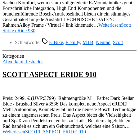
Sachen Komfort, wenn es um vollgefederte E-Mountainbikes geht.
Fortschrittliche Integration, High-End-Komponenten und die
branchenführende Bosch-Antriebseinheit bieten dir ein stimmiges
Gesamtpaket für jede Ausfahrt TECHNISCHE DATEN:
RahmenAlloy Frame / Virtual 4 link kinematic…
Weiterlesen
Scott
Strike eRide 930
Schlagwörter
E-Bike
,
E-Fully
,
MTB
,
Neurad
,
Scott
Kategorien
Abverkauf Testräder
SCOTT ASPECT ERIDE 910
Preis: 2499,-€ (UVP:3799)- Rahmengröße M – Farbe: Dark Stellar
Blue / Brushed Silver #3536 Das komplett neue Aspect eRIDE!
Mehr Autonomie, Konnektivität und die neueste Bosch-Technologie
zu einem angemessenen Preis. Das Aspect bietet die Vielseitigkeit
und Spaß von Pendelstrecken bis zu Trails. Bei dem abgebildeten
Rad handelt es sich um ein Gebrauchtrad, welches eine Saison…
Weiterlesen
SCOTT ASPECT ERIDE 910