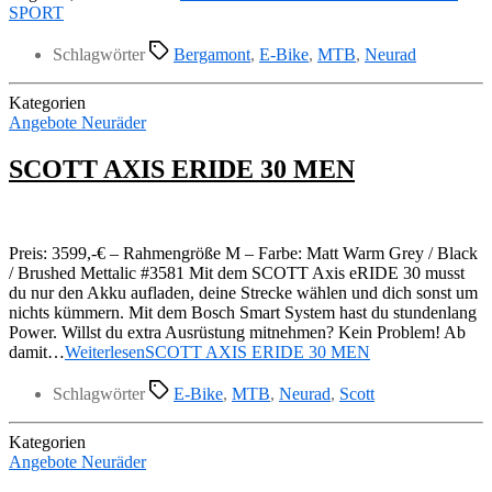
SPORT
Schlagwörter
Bergamont
,
E-Bike
,
MTB
,
Neurad
Kategorien
Angebote Neuräder
SCOTT AXIS ERIDE 30 MEN
Preis: 3599,-€ – Rahmengröße M – Farbe: Matt Warm Grey / Black
/ Brushed Mettalic #3581 Mit dem SCOTT Axis eRIDE 30 musst
du nur den Akku aufladen, deine Strecke wählen und dich sonst um
nichts kümmern. Mit dem Bosch Smart System hast du stundenlang
Power. Willst du extra Ausrüstung mitnehmen? Kein Problem! Ab
damit…
Weiterlesen
SCOTT AXIS ERIDE 30 MEN
Schlagwörter
E-Bike
,
MTB
,
Neurad
,
Scott
Kategorien
Angebote Neuräder