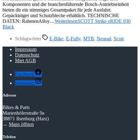
Komponenten und die branchenführende Bosch-Antriebseinheit
bieten dir ein stimmiges Gesamtpaket für jede Ausfahrt.
Gepäckträger und Schutzbleche erhältlich. TECHNISCHE
DATEN: RahmenAlloy…
Weiterlesen
SCOTT Strike eRIDE 930
Black
Schlagwörter
E-Bike
,
E-Fully
,
MTB
,
Neurad
,
Scott
Impressum
Datenschutz
Miet AGB
Facebook
Instagram
Adresse
Bikes & Parts
Marienhöferstraße 9a
38871 Ilsenburg (Harz)
→
Maps öffnen
Telefon