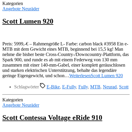
Kategorien
Angebote Neuräder
Scott Lumen 920
Preis: 5999,-€ – Rahmengröße L- Farbe: carbon black #3958 Ein e-
MTB mit dem Gewicht eines MTB, beginnend bei 15,5 kg! Man
nehme die bisher beste Cross-Country-/Downcountry-Plattform, das
Spark 900, und runde es ab mit einem Federweg von 130 mm
zusammen mit einer 140-mm-Gabel, einer komplett geräuschlosen
und starken elektrischen Unterstützung, behalte das legendäre
geringe Eigengewicht, und schon…
Weiterlesen
Scott Lumen 920
Schlagwörter
E-Bike
,
E-Fully
,
Fully
,
MTB
,
Neurad
,
Scott
Kategorien
Angebote Neuräder
Scott Contessa Voltage eRide 910