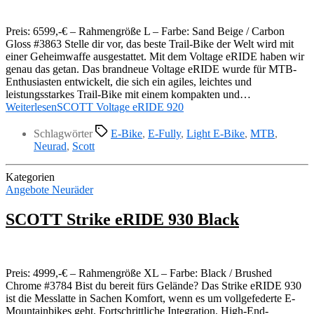
Preis: 6599,-€ – Rahmengröße L – Farbe: Sand Beige / Carbon
Gloss #3863 Stelle dir vor, das beste Trail-Bike der Welt wird mit
einer Geheimwaffe ausgestattet. Mit dem Voltage eRIDE haben wir
genau das getan. Das brandneue Voltage eRIDE wurde für MTB-
Enthusiasten entwickelt, die sich ein agiles, leichtes und
leistungsstarkes Trail-Bike mit einem kompakten und…
Weiterlesen
SCOTT Voltage eRIDE 920
Schlagwörter
E-Bike
,
E-Fully
,
Light E-Bike
,
MTB
,
Neurad
,
Scott
Kategorien
Angebote Neuräder
SCOTT Strike eRIDE 930 Black
Preis: 4999,-€ – Rahmengröße XL – Farbe: Black / Brushed
Chrome #3784 Bist du bereit fürs Gelände? Das Strike eRIDE 930
ist die Messlatte in Sachen Komfort, wenn es um vollgefederte E-
Mountainbikes geht. Fortschrittliche Integration, High-End-