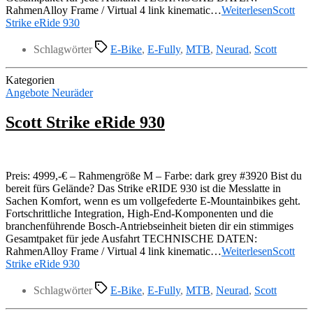
RahmenAlloy Frame / Virtual 4 link kinematic…
Weiterlesen
Scott
Strike eRide 930
Schlagwörter
E-Bike
,
E-Fully
,
MTB
,
Neurad
,
Scott
Kategorien
Angebote Neuräder
Scott Strike eRide 930
Preis: 4999,-€ – Rahmengröße M – Farbe: dark grey #3920 Bist du
bereit fürs Gelände? Das Strike eRIDE 930 ist die Messlatte in
Sachen Komfort, wenn es um vollgefederte E-Mountainbikes geht.
Fortschrittliche Integration, High-End-Komponenten und die
branchenführende Bosch-Antriebseinheit bieten dir ein stimmiges
Gesamtpaket für jede Ausfahrt TECHNISCHE DATEN:
RahmenAlloy Frame / Virtual 4 link kinematic…
Weiterlesen
Scott
Strike eRide 930
Schlagwörter
E-Bike
,
E-Fully
,
MTB
,
Neurad
,
Scott