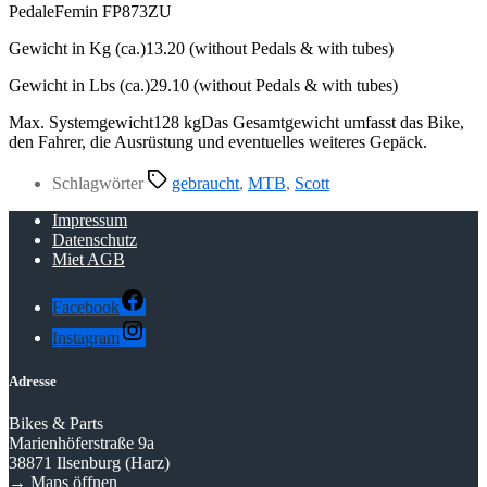
PedaleFemin FP873ZU
Gewicht in Kg (ca.)13.20 (without Pedals & with tubes)
Gewicht in Lbs (ca.)29.10 (without Pedals & with tubes)
Max. Systemgewicht128 kgDas Gesamtgewicht umfasst das Bike,
den Fahrer, die Ausrüstung und eventuelles weiteres Gepäck.
Schlagwörter
gebraucht
,
MTB
,
Scott
Impressum
Datenschutz
Miet AGB
Facebook
Instagram
Adresse
Bikes & Parts
Marienhöferstraße 9a
38871 Ilsenburg (Harz)
→
Maps öffnen