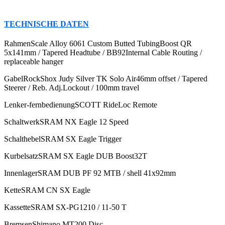
TECHNISCHE DATEN
RahmenScale Alloy 6061 Custom Butted TubingBoost QR
5x141mm / Tapered Headtube / BB92Internal Cable Routing /
replaceable hanger
GabelRockShox Judy Silver TK Solo Air46mm offset / Tapered
Steerer / Reb. Adj.Lockout / 100mm travel
Lenker-fernbedienungSCOTT RideLoc Remote
SchaltwerkSRAM NX Eagle 12 Speed
SchalthebelSRAM SX Eagle Trigger
KurbelsatzSRAM SX Eagle DUB Boost32T
InnenlagerSRAM DUB PF 92 MTB / shell 41x92mm
KetteSRAM CN SX Eagle
KassetteSRAM SX-PG1210 / 11-50 T
BremsenShimano MT200 Disc