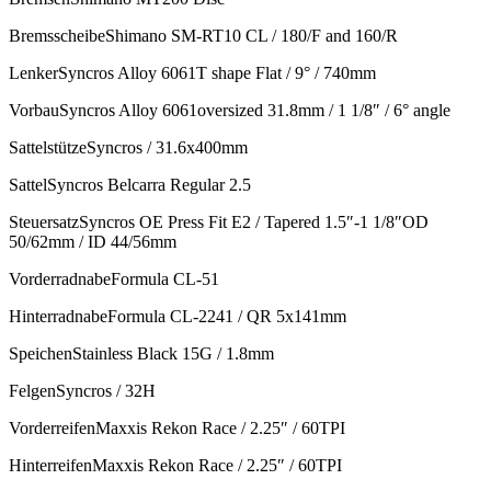
BremsscheibeShimano SM-RT10 CL / 180/F and 160/R
LenkerSyncros Alloy 6061T shape Flat / 9° / 740mm
VorbauSyncros Alloy 6061oversized 31.8mm / 1 1/8″ / 6° angle
SattelstützeSyncros / 31.6x400mm
SattelSyncros Belcarra Regular 2.5
SteuersatzSyncros OE Press Fit E2 / Tapered 1.5″-1 1/8″OD
50/62mm / ID 44/56mm
VorderradnabeFormula CL-51
HinterradnabeFormula CL-2241 / QR 5x141mm
SpeichenStainless Black 15G / 1.8mm
FelgenSyncros / 32H
VorderreifenMaxxis Rekon Race / 2.25″ / 60TPI
HinterreifenMaxxis Rekon Race / 2.25″ / 60TPI