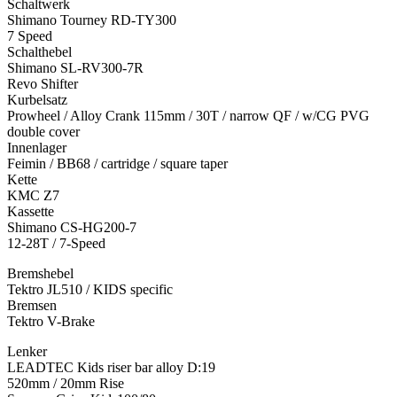
Schaltwerk
Shimano Tourney RD-TY300
7 Speed
Schalthebel
Shimano SL-RV300-7R
Revo Shifter
Kurbelsatz
Prowheel / Alloy Crank 115mm / 30T / narrow QF / w/CG PVG
double cover
Innenlager
Feimin / BB68 / cartridge / square taper
Kette
KMC Z7
Kassette
Shimano CS-HG200-7
12-28T / 7-Speed
Bremshebel
Tektro JL510 / KIDS specific
Bremsen
Tektro V-Brake
Lenker
LEADTEC Kids riser bar alloy D:19
520mm / 20mm Rise