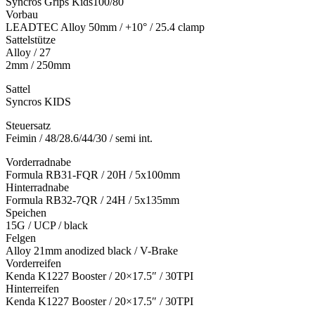
Syncros Grips Kids100/80
Vorbau
LEADTEC Alloy 50mm / +10° / 25.4 clamp
Sattelstütze
Alloy / 27
2mm / 250mm
Sattel
Syncros KIDS
Steuersatz
Feimin / 48/28.6/44/30 / semi int.
Vorderradnabe
Formula RB31-FQR / 20H / 5x100mm
Hinterradnabe
Formula RB32-7QR / 24H / 5x135mm
Speichen
15G / UCP / black
Felgen
Alloy 21mm anodized black / V-Brake
Vorderreifen
Kenda K1227 Booster / 20×17.5″ / 30TPI
Hinterreifen
Kenda K1227 Booster / 20×17.5″ / 30TPI